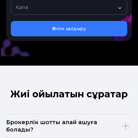
Өтінім қалдыру
Жиі қойылатын сұрақтар
Брокерлік шотты қалай ашуға
болады?