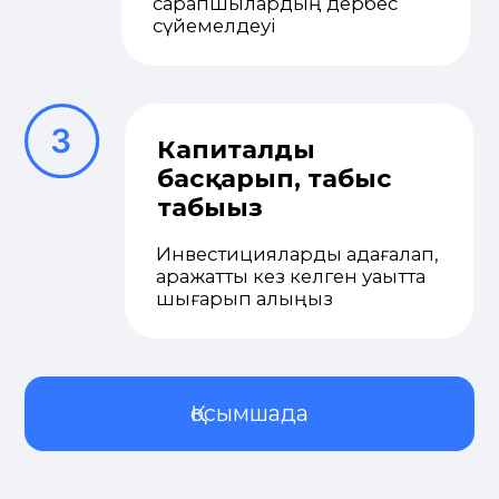
info@n1broker.kz
8-800-070-7701
© 2026. Барлық құқықтар қорғалған