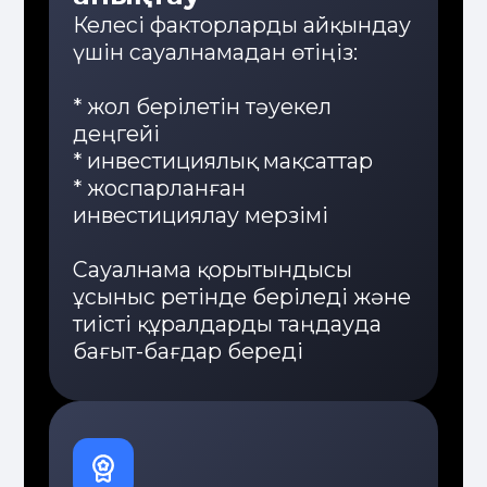
Икемділік
Дайын портфельдерден бастап
жеке стратегияларға дейінгі
инвестициялық шешімдердің
алуан түрлілігі
Сараптама
15 жылдық тәжірибесі бар
кәсіби мамандардың
дербес стратегиялары
мен кеңестері