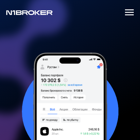
N1Broker
қосымшасында өз