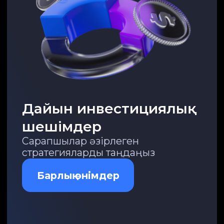
ETF
Бір басу арқылы әртараптандыру
REITs
Жылжымайтын мүлікке
инвестициялар
Биржадан тыс құралдар
Кеңейтілген мүмкіндіктер
Нарықтар