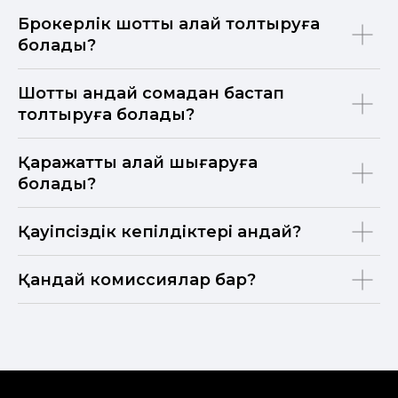
Брокерлік шотты қалай толтыруға
болады?
Шотты қандай сомадан бастап
толтыруға болады?
Қаражатты қалай шығаруға
болады?
Қауіпсіздік кепілдіктері қандай?
Қандай комиссиялар бар?