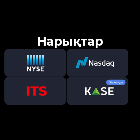
Дербес сауда-
саттық —
шешімді өзіңіз
қабылдайсыз
Инвестицияларыңызды тікелей
бақылаңыз
Cараптау
Сізге нарықтық шолулар,
инвестициялық идеялар мен
қаржылық құралдар бойынша
есептерді қамтитын
сараптамалық материалдар
қолжетімді. Инвестициялық
шешімдер қабылдау
барысында осы деректерді өз
бетіңізше пайдаланасыз.