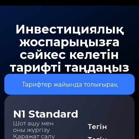
Инвестор түрін
анықтау
Келесі факторларды айқындау
үшін сауалнамадан өтіңіз:
* жол берілетін тәуекел
деңгейі
* инвестициялық мақсаттар
* жоспарланған
инвестициялау мерзімі
Сауалнама қорытындысы
ұсыныс ретінде беріледі және
тиісті құралдарды таңдауда
бағыт-бағдар береді