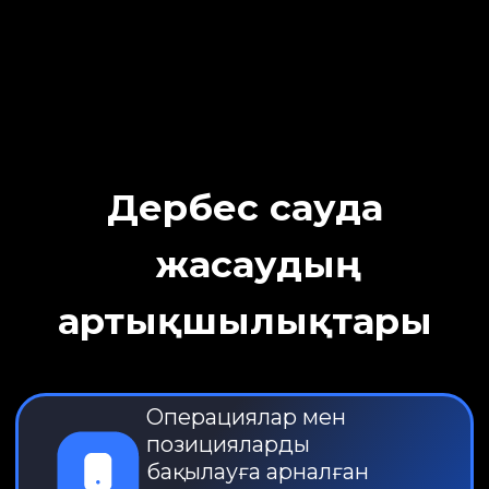
Операциялар мен
позицияларды
бақылауға арналған
ыңғайлы әрі қарапайым
интерфейс
АҚШ нарығы бойынша
сараптама мен
құралдарға қол жеткізу
Құжаттар бөлімі: қажетті
формаларға бірнеше
басу арқылы қол қою
Қажет болған жағдайда
қосымшада Advisory
тарапынан жеке қолдау
көрсету