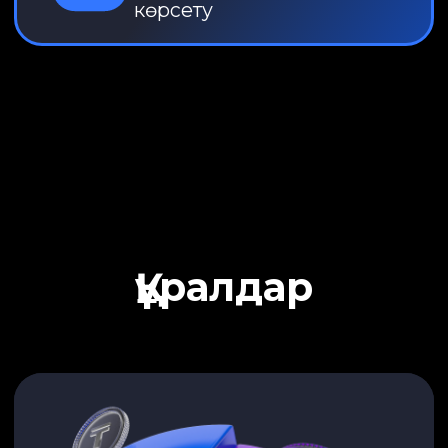
Сарапшылар әзірлеген
стратегияларды таңдаңыз
Барлық өнімдер
Акциялар
Ірі компаниялардың үлестері
Облигациялар
Тіркелген купон