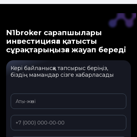
N1broker сарапшылары
инвестицияға қатысты
сұрақтарыңызға жауап береді
Кері байланысқа тапсырыс беріңіз,
біздің мамандар сізге хабарласады