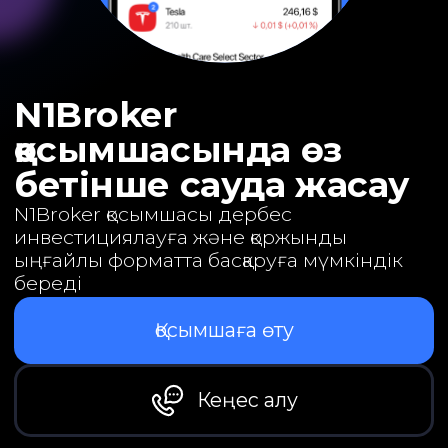
бетінше сауда жасау
N1Broker қосымшасы дербес
инвестициялауға және қоржынды
ыңғайлы форматта басқаруға мүмкіндік
береді
Қосымшаға өту
Кеңес алу
Дербес сауда
жасаудың
артықшылықтары