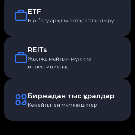
N1 Standard
Шот ашу мен
Тегін
оны жүргізу
Қаражат салу
Тегін
және шығару
N1 Advisory
Бастапқы жарна көлемі
100 мың $