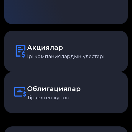
Инвестициялық
жоспарыңызға
сәйкес келетін
тарифті таңдаңыз
Тарифтер жайында толығырақ