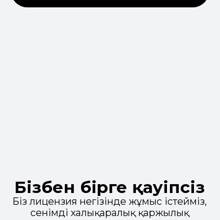
сарапшылардың дербес
сүйемелдеуі
Капиталды
басқарып, табыс
табыңыз
Инвестицияларды қадағалап,
қаражатты кез келген уақытта
шығарып алыңыз
Қосымшада