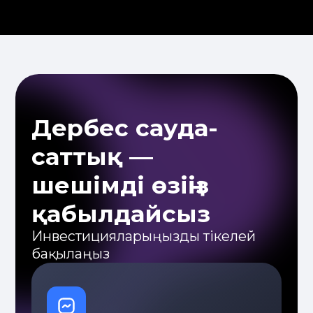
Бізбен бірге қауіпсіз
Біз лицензия негізінде жұмыс істейміз,
сенімді халықаралық қаржылық
серіктестермен ынтымақтасамыз және
активтерді әлемдік деңгейдегі ірі
депозитарийлерде сақтаймыз.
Капиталыңыздың қауіпсіздігі — біздің
басты жауапкершілігіміз.