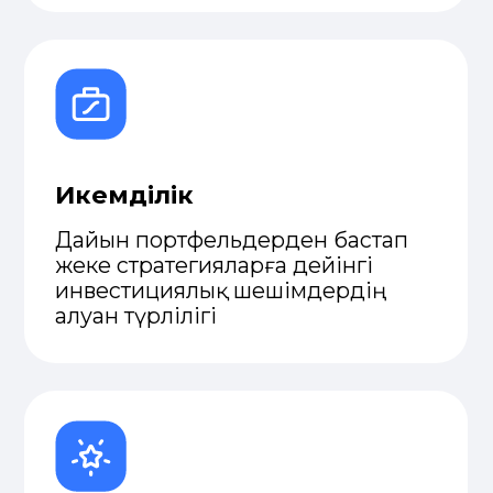
— қалтаңызда
N1Broker қосымшасында
мәмілелер ашыңыз,
портфеліңізді қадағалаңыз
және болашағы бар
идеяларды табыңыз