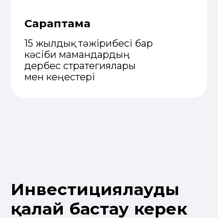
Қаржы нарығын реттеу және дамыту
агенттігі берген 2023 жылғы 13
маусымдағы №3.2.251/21 бағалы
қағаздар нарығында қызметті
жүзеге асыруға арналған лицензия.
Құпиялылық саясаты
Бөлімдер
Басты
Брокер туралы
Құжаттар
Тарифтер