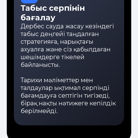
Инвестициялауды
қалай бастау керек
Қосымшаны
жүктеп алыңыз
N1Broker-ді орнатып,
инвестициялау мүмкіндігіне
өз смартфоныңыздан қол
жеткізіңіз
Стратегияны
таңдаңыз
Дайын инвестициялық
өнімдер немесе