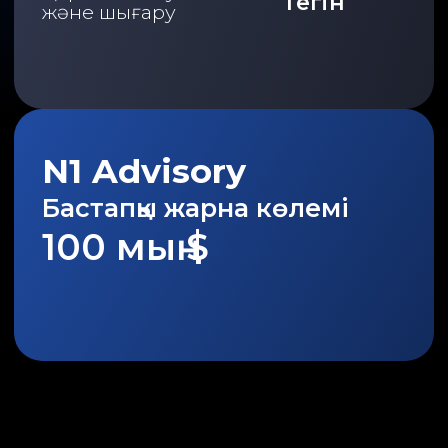
Табыс серпінін
бағалау
Дербес сауда жасау кезіндегі
табыс деңгейі таңдалған
стратегияға, нарықтағы
ахуалға және сіз қабылдаған
шешімдерге тікелей
байланысты.
Тарихи мәліметтер мен
талдаулар ықтимал серпінді
бағамдауға септігін тигізеді,
бірақ нақты нәтижеге кепілдік
берілмейді.