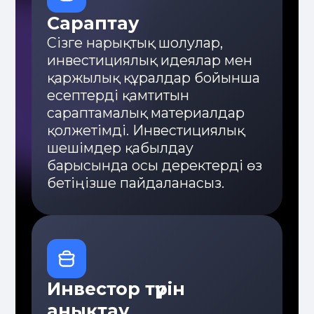
Ыңғайлылық
Шотты жылдам ашу және
мобильді қосымшада
инвестицияларды жайлы
басқару
Ашықтық
Инвестицияларды толықтай
қадағалау, табыстылықтың нақты
статистикасы және түсінікті
есептер