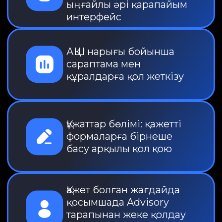
Құралдар
Дайын инвестициялық
шешімдер