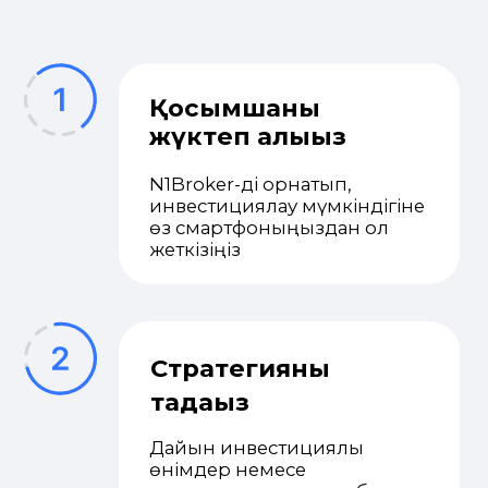
Байланыс
Инвестициялар
Дайын өнімдер
Инвестициялық
сүйемелдеу
Өзіндік сауда
«N1broker» АҚ
Қазақстан Республикасы,
Алматы қ., Q, бизнес орталығы,
Желтоксан көшесі, 191, 3-қабат,
302-кеңсе