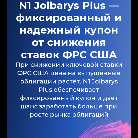
экономики. Дополнительным
драйвером выступает фонд QQQ (100
лучших технологических компаний
США), который также активно растет
при смягчении монетарной
политики. В структуру также входят
TMF, TLT и HYG.
Как работает
продукт
Оцените примерную динамику
доходности