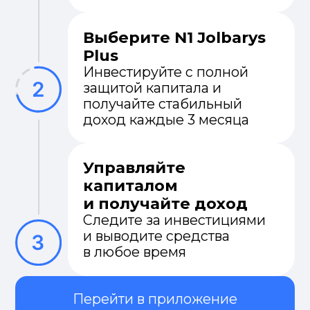
АО «N1broker»
Республика Казахстан,
г. Алматы, Q, бизнес центр,
Улица Желтоксан, 191, 3
этаж, 302 офис
info@n1broker.kz
8-800-070-7701
Информация, размещённая на сайте
www.n1broker.kz, носит исключительно
справочно-информационный характер.
Она не является индивидуальной
инвестиционной рекомендацией, советом,
офертой или публичным предложением
(приглашением делать оферты) о
приобретении, отчуждении или владении
какими-либо ценными бумагами и/или
финансовыми инструментами (в том числе
производными), а также призывом к
совершению сделок.