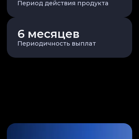
надежный купон
от снижения
ставок ФРС США
При снижении ключевой ставки
ФРС США цена на выпущенные
облигации растёт. N1 Jolbarys
Plus обеспечивает
фиксированный купон и даёт
шанс заработать больше при
росте рынка облигаций
Описание
В основе стратегии — удорожание
облигаций при снижении ставки
ФРС США на фоне замедления