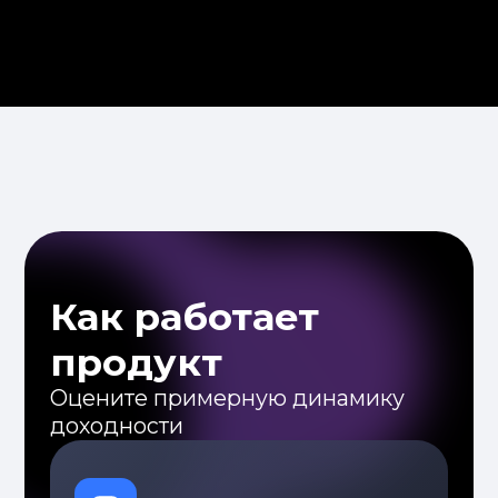
получает все накопленные
купоны и продукт закрывается
автоматически с выплатой
номинала.
Сценарий 2:
Актив не упал
больше чем на 30% –
инвестор получает купон и
инвестированную сумму.
Сценарий 3:
Если есть актив,
который упал больше чем на
30% – инвестор получает
фиксированный купон, а
возврат инвестированной
суммы осуществляется в
денежной форме с учетом
цены актива на дату
окончания продукта.