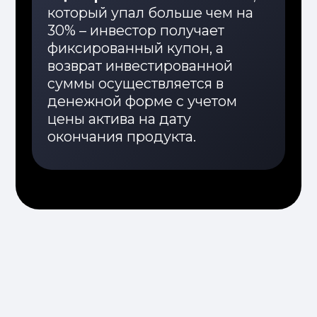
Другие
продукты
USD
Консервативный
N1 SAMRUK USD
N1 SAMRUK K
Инвестиции в кредитные ноты с
Инвестиции в кр
привязкой к долговым
привязкой к дол