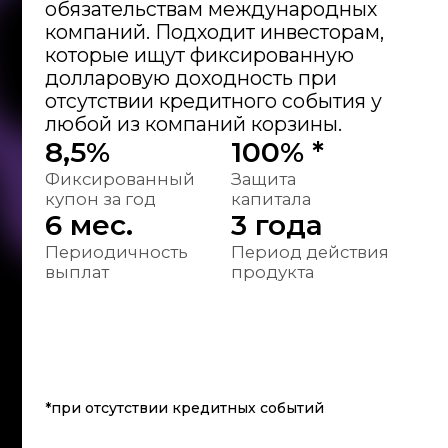
Скачайте
приложение
Скачайте приложение
N1Broker и откройте счет —
регистрация займет всего
несколько минут
Выберите N1 Jolbarys
Plus
Инвестируйте с полной
защитой капитала и
получайте стабильный
доход каждые 3 месяца
Управляйте
капиталом
и получайте доход
Cледите за инвестициями
и выводите средства
в любое время
Перейти в приложение