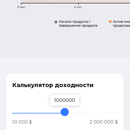
С нами безопасно
Работаем по лицензии, сотрудничаем с
надежными финансовыми партнерами
и храним активы в крупнейших
мировых депозитариях. Ваш капитал —
под защитой
Удобство
Быстрое открытие счета
и комфортное управление
инвестициями в мобильном