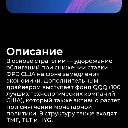
Покупка продукта
Оформите N1 Jolbarys Plus в
приложении N1Broker —
выберите продукт, подпишите
документы и пополните счёт
Минимальный порог входа —
$10 000
Выплата купонов
Вы получаете фиксированный
купон каждые 6 месяцев
Возврат инвестиций
Сценарий 1:
Инвестор