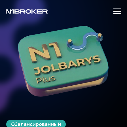
Сбалансированный
N1 Jolbarys Plus USD
Инвестиции в облигации с
удорожанием их стоимости при
снижении ставки ФРС США.
Подходит тем, кто хочет
воспользоваться изменениями на
рынке для получения прибыли