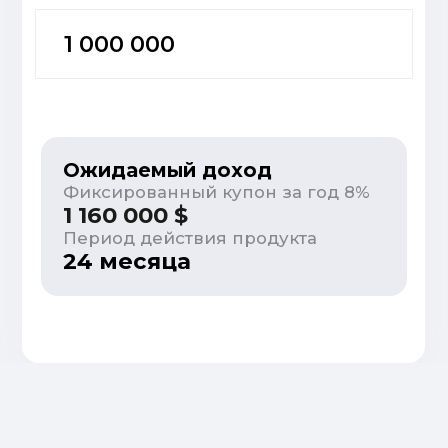
приложении
Прозрачность
Полный контроль
над инвестициями, детальная
статистика доходности
и удобные отчеты
Гибкость
Широкий выбор инвестиционных
решений – от готовых портфелей